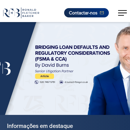
Contactar-nos
Saltar para o conteúdo
Informações em destaque