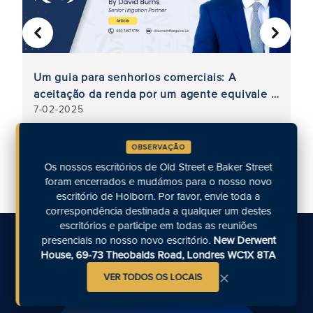
ANTERIOR
SEGUIN
ão
Um guia para senhorios comerciais: A
I
aceitação da renda por um agente equivale a
po
7-02-2025
7-
uma renúncia ao direito de confisco?
ju
OBSERVAÇÃO
Os nossos escritórios de Old Street e Baker Street
Visitar a secção Insights
foram encerrados e mudámos para o nosso novo
escritório de Holborn. Por favor, envie toda a
correspondência destinada a qualquer um destes
escritórios e participe em todas as reuniões
presenciais no nosso novo escritório.
New Derwent
Entre em contacto connosco
House, 69-73 Theobalds Road, Londres WC1X 8TA
×
VER TODOS OS LOCAIS
Ligue-nos