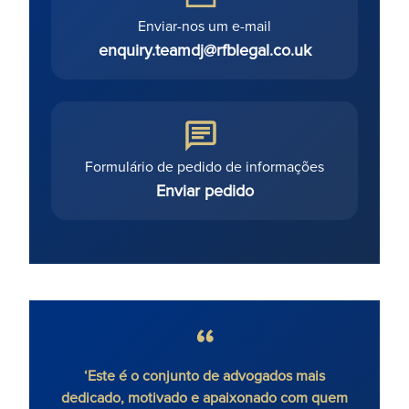
Enviar-nos um e-mail
enquiry.teamdj@rfblegal.co.uk
Formulário de pedido de informações
Enviar pedido
ais
'Ronald Fletcher Baker presta serviços de
‘Muito
m quem
contencioso imobiliário com uma atitude
faze