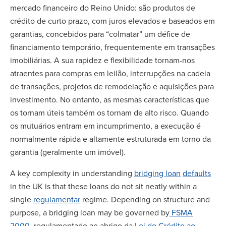
mercado financeiro do Reino Unido: são produtos de
crédito de curto prazo, com juros elevados e baseados em
garantias, concebidos para “colmatar” um défice de
financiamento temporário, frequentemente em transações
imobiliárias. A sua rapidez e flexibilidade tornam-nos
atraentes para compras em leilão, interrupções na cadeia
de transações, projetos de remodelação e aquisições para
investimento. No entanto, as mesmas características que
os tornam úteis também os tornam de alto risco. Quando
os mutuários entram em incumprimento, a execução é
normalmente rápida e altamente estruturada em torno da
garantia (geralmente um imóvel).
A key complexity in understanding
bridging loan
defaults
in the UK is that these loans do not sit neatly within a
single
regulamentar
regime. Depending on structure and
purpose, a bridging loan may be governed by
FSMA
2000
, regulamentado ao abrigo da
Lei do Crédito ao