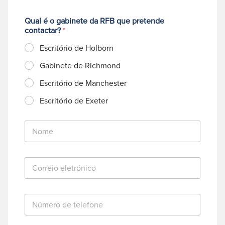
Qual é o gabinete da RFB que pretende
contactar?
*
Escritório de Holborn
Gabinete de Richmond
Escritório de Manchester
Escritório de Exeter
N
o
m
e
C
*
o
r
r
N
e
ú
i
m
o