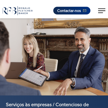
Contactar-nos
Saltar para o conteúdo
Serviços às empresas / Contencioso de