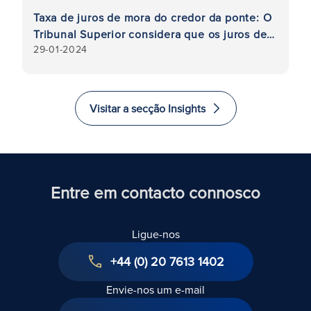
os
Taxa de juros de mora do credor da ponte: O
C
ão
Tribunal Superior considera que os juros de
v
29-01-2024
27
mora do 4% são uma penalização não
aplicável
Visitar a secção Insights
Entre em contacto connosco
Ligue-nos
+44 (0) 20 7613 1402
Envie-nos um e-mail