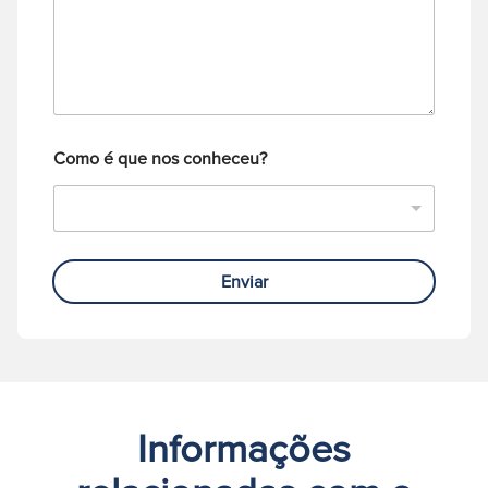
e
l
i
m
e
c
f
o
o
*
n
e
Como é que nos conheceu?
Enviar
Informações