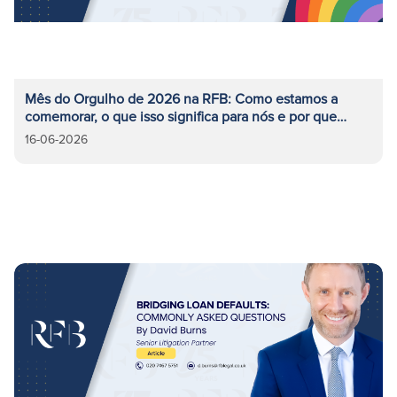
Mês do Orgulho de 2026 na RFB: Como estamos a
comemorar, o que isso significa para nós e por que
razão a representatividade no setor jurídico é
16-06-2026
fundamental.