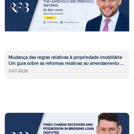
Mudança das regras relativas à propriedade imobiliária:
Um guia sobre as reformas relativas ao arrendamento e
à propriedade plena
3-07-2026