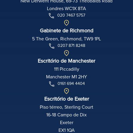
New Derwent House, 69-73 Theobalds Road
Londres WC1X 8TA
020 7467 5757
Gabinete de Richmond
5 The Green, Richmond, TW9 1PL
0207 871 8248
Escritório de Manchester
111 Piccadilly
Manchester M1 2HY
0161 694 4404
Escritório de Exeter
Piso térreo, Sterling Court
16-18 Campo de Dix
Exeter
EX1 1QA