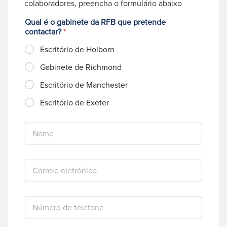
colaboradores, preencha o formulário abaixo
Qual é o gabinete da RFB que pretende
contactar?
*
Escritório de Holborn
Gabinete de Richmond
Escritório de Manchester
Escritório de Exeter
N
o
m
e
C
*
o
r
r
N
e
ú
i
m
o