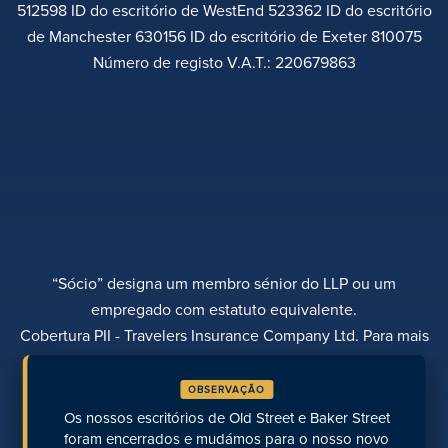
512598 ID do escritório de WestEnd 523362 ID do escritório
de Manchester 630156 ID do escritório de Exeter 810075
Número de registo V.A.T.: 220679863
“Sócio” designa um membro sénior do LLP ou um
empregado com estatuto equivalente.
Cobertura PII - Travelers Insurance Company Ltd. Para mais
informações, contactar Rebecca Roberts
OBSERVAÇÃO
POLÍTICA DE PRIVACIDADE
QUEIXAS
TRANSPARÊNCIA
DIVERSIDADE
Os nossos escritórios de Old Street e Baker Street
EFETUAR UM PAGAMENTO
LOCALIZAÇÕES
PÁGINAS RECENTES
foram encerrados e mudámos para o nosso novo