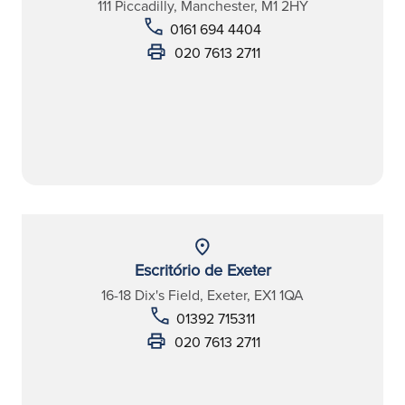
111 Piccadilly, Manchester, M1 2HY
0161 694 4404
020 7613 2711
Escritório de Exeter
16-18 Dix's Field, Exeter, EX1 1QA
01392 715311
020 7613 2711