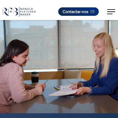
Contactar-nos
Saltar para o conteúdo