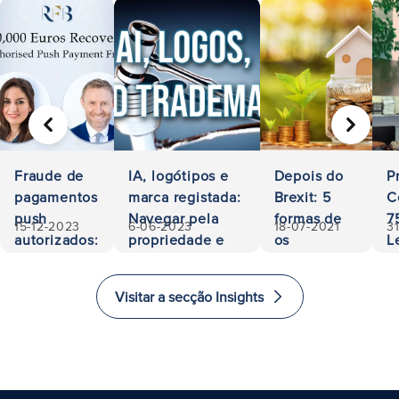
ANTERIOR
SEGUIN
Fraude de
IA, logótipos e
Depois do
P
pagamentos
marca registada:
Brexit: 5
C
push
Navegar pela
formas de
7
15-12-2023
6-06-2023
18-07-2021
3
autorizados:
propriedade e
os
L
500.000
responsabilidade
investidores
A
euros
investirem
a
Visitar a secção Insights
recuperados
e imigrarem
E
para o
i
Reino
Unido