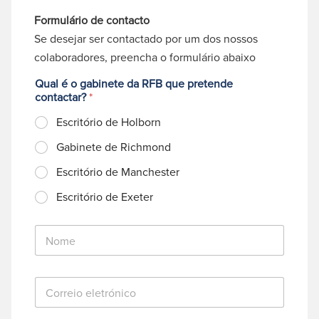
Formulário de contacto
Se desejar ser contactado por um dos nossos
colaboradores, preencha o formulário abaixo
Qual é o gabinete da RFB que pretende
contactar?
*
Escritório de Holborn
Gabinete de Richmond
Escritório de Manchester
Escritório de Exeter
N
o
m
e
C
*
o
r