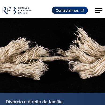
Contactar-nos
Saltar para o conteúdo
Divórcio e direito da família