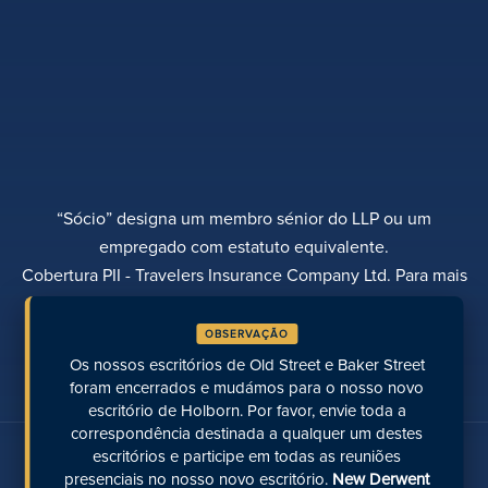
“Sócio” designa um membro sénior do LLP ou um
empregado com estatuto equivalente.
Cobertura PII - Travelers Insurance Company Ltd. Para mais
informações, contactar Rebecca Roberts
OBSERVAÇÃO
POLÍTICA DE PRIVACIDADE
QUEIXAS
TRANSPARÊNCIA
DIVERSIDADE
Os nossos escritórios de Old Street e Baker Street
EFETUAR UM PAGAMENTO
LOCALIZAÇÕES
PÁGINAS RECENTES
foram encerrados e mudámos para o nosso novo
escritório de Holborn. Por favor, envie toda a
correspondência destinada a qualquer um destes
Fale connosco nas redes sociais
escritórios e participe em todas as reuniões
presenciais no nosso novo escritório.
New Derwent