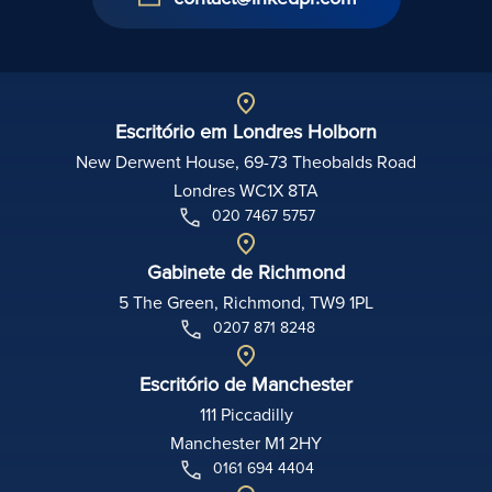
Escritório em Londres Holborn
New Derwent House, 69-73 Theobalds Road
Londres WC1X 8TA
020 7467 5757
Gabinete de Richmond
5 The Green, Richmond, TW9 1PL
0207 871 8248
Escritório de Manchester
111 Piccadilly
Manchester M1 2HY
0161 694 4404