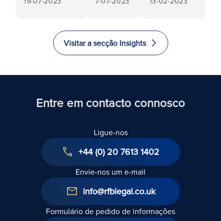
19-07-2023
7-07-2023
13-02-2023
Trabalho:
liberdade
perigo:
Despedimento
de
Navegando a
injusto e sem
expressão
responsabilidade
justa causa
e a
do diretor no
Visitar a secção Insights
legislação
Supremo Tribunal
em
matéria
de
igualdade
Entre em contacto connosco
Ligue-nos
+44 (0) 20 7613 1402
Envie-nos um e-mail
info@rfblegal.co.uk
Formulário de pedido de informações