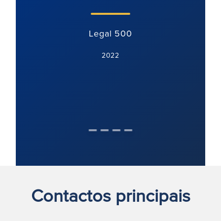
me te
Legal 500
2022
Contactos principais