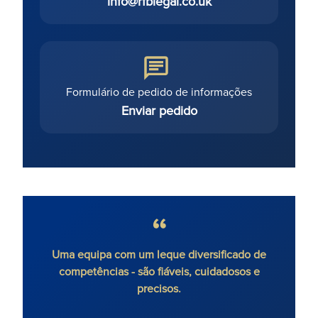
info@rfblegal.co.uk
Formulário de pedido de informações
Enviar pedido
Uma equipa com um leque diversificado de
Muito s
competências - são fiáveis, cuidadosos e
discu
precisos.
caso.
meu ca