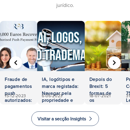
jurídico.
ANTERIOR
SEGUIN
Fraude de
IA, logótipos e
Depois do
P
pagamentos
marca registada:
Brexit: 5
C
push
Navegar pela
formas de
7
15-12-2023
6-06-2023
18-07-2021
3
autorizados:
propriedade e
os
L
500.000
responsabilidade
investidores
A
euros
investirem
a
Visitar a secção Insights
recuperados
e imigrarem
E
para o
i