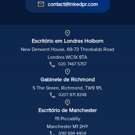
contact@inkedpr.com
Escritório em Londres Holborn
New Derwent House, 69-73 Theobalds Road
Londres WC1X 8TA
020 7467 5757
Gabinete de Richmond
5 The Green, Richmond, TW9 1PL
0207 871 8248
Escritório de Manchester
111 Piccadilly
Manchester M1 2HY
0161 694 4404