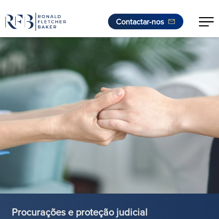
Contactar-nos
Saltar para o conteúdo
Procurações e proteção judicial