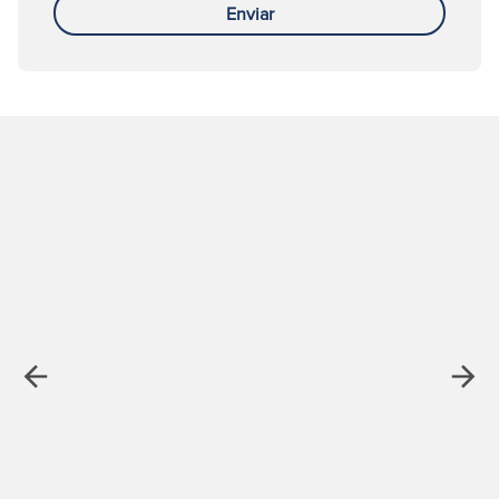
Enviar
Anterior
Segu