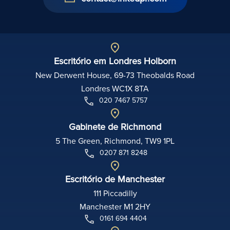
Escritório em Londres Holborn
New Derwent House, 69-73 Theobalds Road
Londres WC1X 8TA
020 7467 5757
Gabinete de Richmond
5 The Green, Richmond, TW9 1PL
0207 871 8248
Escritório de Manchester
111 Piccadilly
Manchester M1 2HY
0161 694 4404