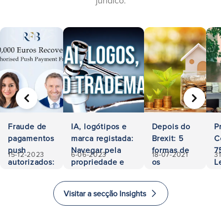
jurídico.
ANTERIOR
SEGUIN
Fraude de
IA, logótipos e
Depois do
P
pagamentos
marca registada:
Brexit: 5
C
push
Navegar pela
formas de
7
15-12-2023
6-06-2023
18-07-2021
3
autorizados:
propriedade e
os
L
500.000
responsabilidade
investidores
A
euros
investirem
a
Visitar a secção Insights
recuperados
e imigrarem
E
para o
i
Reino