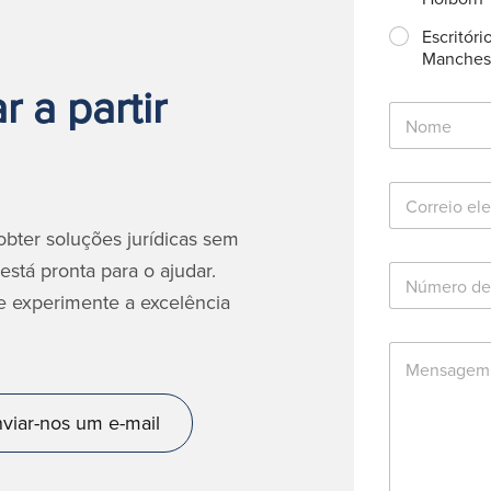
Escritóri
Manches
 a partir
N
o
m
e
C
*
o
r
bter soluções jurídicas sem
r
está pronta para o ajudar.
N
e
ú
i
e experimente a excelência
m
o
e
e
M
r
l
e
o
e
n
d
t
s
e
r
viar-nos um e-mail
a
t
ó
g
e
n
e
l
i