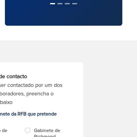
de contacto
ser contactado por um dos
boradores, preencha o
abaixo
inete da RFB que pretende
o de
Gabinete de
Richmond