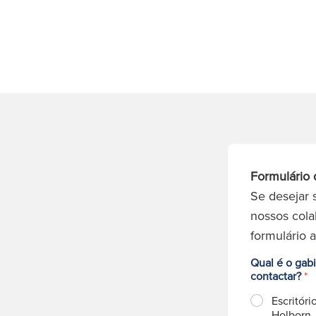
Formulário 
Se desejar 
nossos cola
formulário 
Qual é o gab
contactar?
*
Escritóri
Holborn