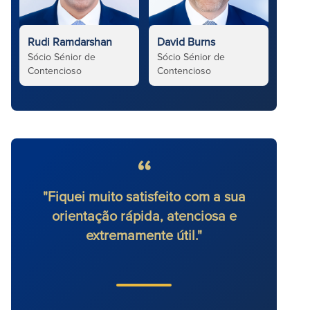
Rudi Ramdarshan
David Burns
Sócio Sénior de
Sócio Sénior de
Contencioso
Contencioso
"Fiquei muito satisfeito com a sua
"Tive
orientação rápida, atenciosa e
terei
extremamente útil."
a emp
vol