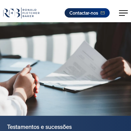
Contactar-nos
Saltar para o conteúdo
Testamentos e sucessões