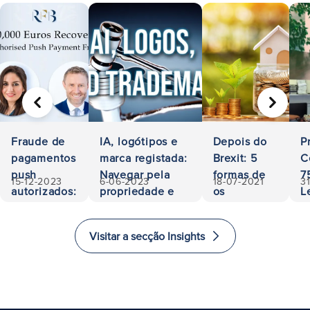
ANTERIOR
SEGUIN
Fraude de
IA, logótipos e
Depois do
P
pagamentos
marca registada:
Brexit: 5
C
push
Navegar pela
formas de
7
15-12-2023
6-06-2023
18-07-2021
3
autorizados:
propriedade e
os
L
500.000
responsabilidade
investidores
A
euros
investirem
a
Visitar a secção Insights
recuperados
e imigrarem
E
para o
i
Reino
Unido