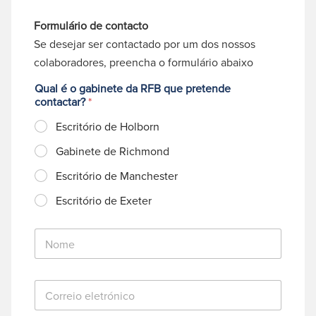
Formulário de contacto
Se desejar ser contactado por um dos nossos
colaboradores, preencha o formulário abaixo
Qual é o gabinete da RFB que pretende
contactar?
*
Escritório de Holborn
Gabinete de Richmond
Escritório de Manchester
Escritório de Exeter
N
o
m
e
C
*
o
r