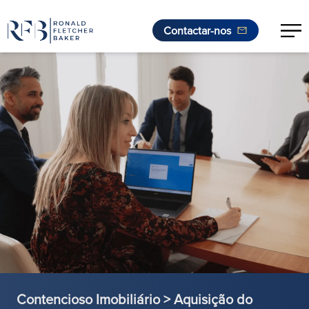
Contactar-nos
Saltar para o conteúdo
Contencioso Imobiliário > Aquisição do