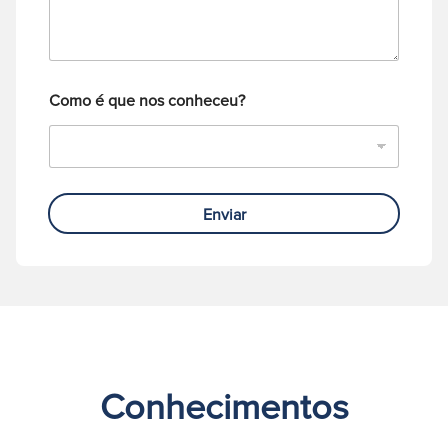
f
o
o
*
n
e
Como é que nos conheceu?
Enviar
Conhecimentos