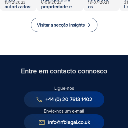
15-12-2023
6-06-2023
18-07-2021
3
autorizados:
propriedade e
os
L
500.000
responsabilidade
investidores
A
euros
investirem
a
Visitar a secção Insights
recuperados
e imigrarem
E
para o
i
Reino
Unido
Entre em contacto connosco
Ligue-nos
+44 (0) 20 7613 1402
Envie-nos um e-mail
info@rfblegal.co.uk