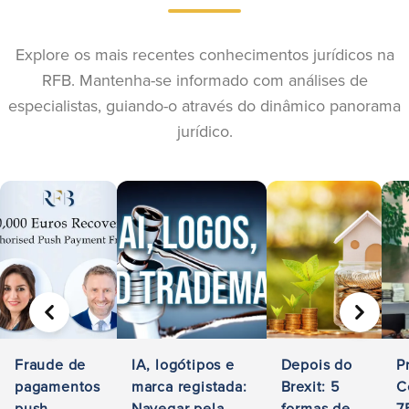
Explore os mais recentes conhecimentos jurídicos na
RFB. Mantenha-se informado com análises de
especialistas, guiando-o através do dinâmico panorama
jurídico.
ANTERIOR
SEGUIN
Fraude de
IA, logótipos e
Depois do
P
pagamentos
marca registada:
Brexit: 5
C
push
Navegar pela
formas de
7