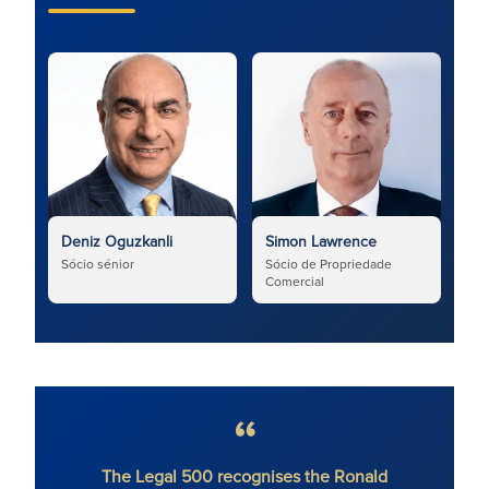
Deniz Oguzkanli
Simon Lawrence
Sócio sénior
Sócio de Propriedade
Comercial
The Legal 500 recognises the Ronald
‘All