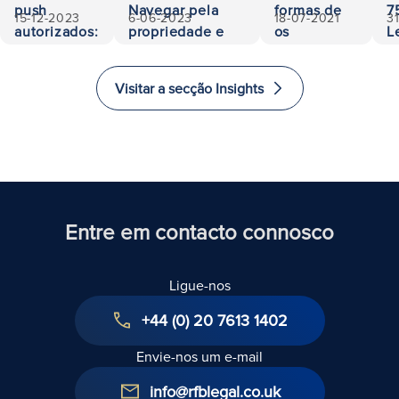
push
Navegar pela
formas de
7
15-12-2023
6-06-2023
18-07-2021
3
autorizados:
propriedade e
os
L
500.000
responsabilidade
investidores
A
euros
investirem
a
Visitar a secção Insights
recuperados
e imigrarem
E
para o
i
Reino
Unido
Entre em contacto connosco
Ligue-nos
+44 (0) 20 7613 1402
Envie-nos um e-mail
info@rfblegal.co.uk