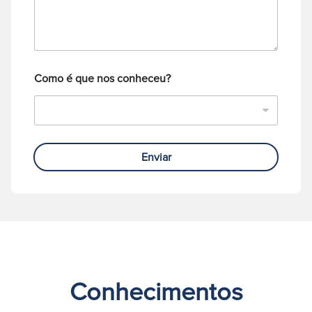
c
f
o
o
*
n
e
Como é que nos conheceu?
Enviar
Conhecimentos