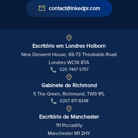
contact@inkedpr.com
Escritório em Londres Holborn
New Derwent House, 69-73 Theobalds Road
Londres WC1X 8TA
020 7467 5757
Gabinete de Richmond
5 The Green, Richmond, TW9 1PL
0207 871 8248
Escritório de Manchester
111 Piccadilly
Manchester M1 2HY