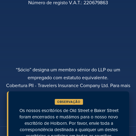
Número de registo V.A.T.: 220679863
“Sócio” designa um membro sénior do LLP ou um
empregado com estatuto equivalente.
Cobertura PII - Travelers Insurance Company Ltd. Para mais
informações, contactar Rebecca Roberts
OBSERVAÇÃO
POLÍTICA DE PRIVACIDADE
QUEIXAS
TRANSPARÊNCIA
DIVERSIDADE
Os nossos escritórios de Old Street e Baker Street
EFETUAR UM PAGAMENTO
LOCALIZAÇÕES
PÁGINAS RECENTES
foram encerrados e mudámos para o nosso novo
escritório de Holborn. Por favor, envie toda a
correspondência destinada a qualquer um destes
Fale connosco nas redes sociais
escritórios e participe em todas as reuniões