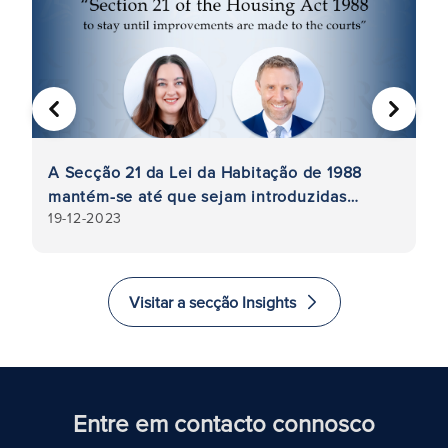
ANTERIOR
SEGUIN
A Secção 21 da Lei da Habitação de 1988
Ta
mantém-se até que sejam introduzidas
Tr
19-12-2023
29
e
melhorias nos tribunais
m
ap
Visitar a secção Insights
Entre em contacto connosco