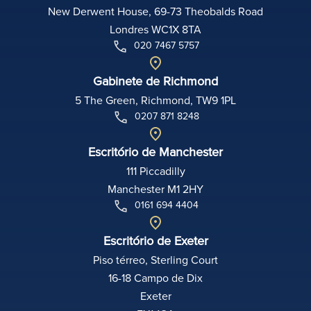
New Derwent House, 69-73 Theobalds Road
Londres WC1X 8TA
020 7467 5757
Gabinete de Richmond
5 The Green, Richmond, TW9 1PL
0207 871 8248
Escritório de Manchester
111 Piccadilly
Manchester M1 2HY
0161 694 4404
Escritório de Exeter
Piso térreo, Sterling Court
16-18 Campo de Dix
Exeter