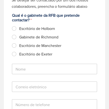
Se desejar ser contactado por um dos nossos
colaboradores, preencha o formulário abaixo
Qual é o gabinete da RFB que pretende
contactar?
*
Escritório de Holborn
Gabinete de Richmond
Escritório de Manchester
Escritório de Exeter
N
o
m
e
C
*
o
r
r
N
e
ú
i