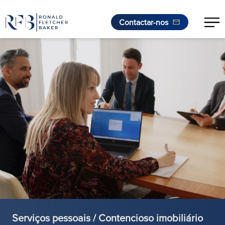
Contactar-nos
Saltar para o conteúdo
Serviços pessoais / Contencioso imobiliário