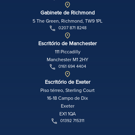
Gabinete de Richmond
5 The Green, Richmond, TW9 1PL
0207 871 8248
Escritório de Manchester
111 Piccadilly
Manchester M1 2HY
0161 694 4404
Escritório de Exeter
Piso térreo, Sterling Court
16-18 Campo de Dix
Exeter
EX1 1QA
01392 715311