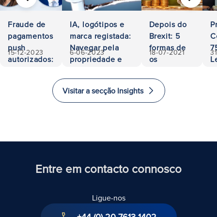
ANTERIOR
SEGUIN
Fraude de
IA, logótipos e
Depois do
P
pagamentos
marca registada:
Brexit: 5
C
push
Navegar pela
formas de
7
15-12-2023
6-06-2023
18-07-2021
3
autorizados:
propriedade e
os
L
500.000
responsabilidade
investidores
A
euros
investirem
a
Visitar a secção Insights
recuperados
e imigrarem
E
para o
i
Reino
Unido
Entre em contacto connosco
Ligue-nos
+44 (0) 20 7613 1402