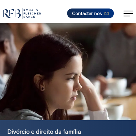
Contactar-nos
Saltar para o conteúdo
Divórcio e direito da família