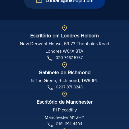
contact@inkedpr.com
Escritório em Londres Holborn
New Derwent House, 69-73 Theobalds Road
Londres WC1X 8TA
020 7467 5757
Gabinete de Richmond
5 The Green, Richmond, TW9 1PL
0207 871 8248
Escritório de Manchester
111 Piccadilly
Manchester M1 2HY
0161 694 4404