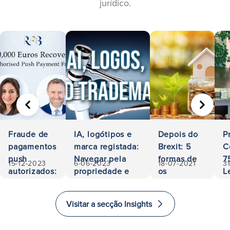
jurídico.
ANTERIOR
SEGUIN
Fraude de
IA, logótipos e
Depois do
P
pagamentos
marca registada:
Brexit: 5
C
push
Navegar pela
formas de
7
15-12-2023
6-06-2023
18-07-2021
3
autorizados:
propriedade e
os
L
500.000
responsabilidade
investidores
A
euros
investirem
a
Visitar a secção Insights
recuperados
e imigrarem
E
para o
i