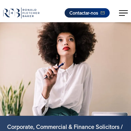
Contactar-nos
Saltar para o conteúdo
Corporate, Commercial & Finance Solicitors /