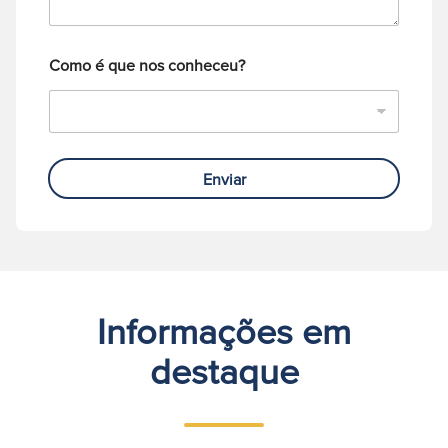
n
e
Como é que nos conheceu?
Enviar
Informações em
destaque