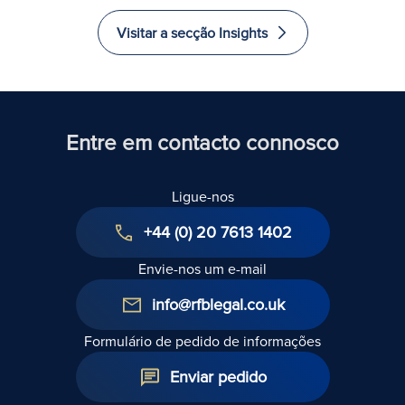
Um guia
acções:
venda de
g
para
Litígios
acções: Lista
o
Visitar a secção Insights
prevenção,
relacionados
de
c
resolução
com as
verificação
c
e recursos
cláusulas de
de pedidos
j
aquisição
de
v
indemnização
Entre em contacto connosco
por quebra
de garantia
Ligue-nos
+44 (0) 20 7613 1402
Envie-nos um e-mail
info@rfblegal.co.uk
Formulário de pedido de informações
Enviar pedido