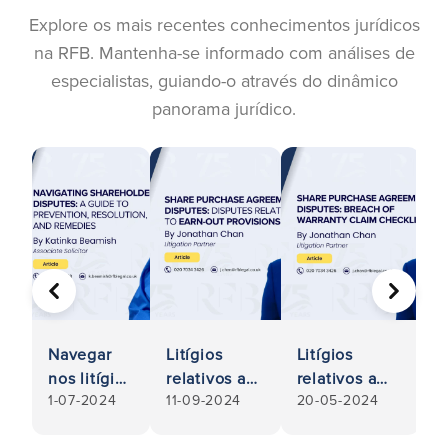
Explore os mais recentes conhecimentos jurídicos
na RFB. Mantenha-se informado com análises de
especialistas, guiando-o através do dinâmico
panorama jurídico.
ANTERIOR
SEGUIN
Navegar
Litígios
Litígios
G
nos litígios
relativos a
relativos a
c
1-07-2024
11-09-2024
20-05-2024
2
entre
contratos de
contratos de
e
acionistas:
aquisição de
compra e
C