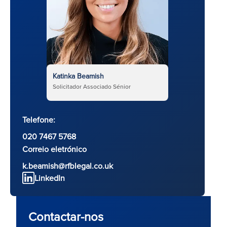
Katinka Beamish
Solicitador Associado Sénior
Telefone:
020 7467 5768
Correio eletrónico
k.beamish@rfblegal.co.uk
LinkedIn
Contactar-nos