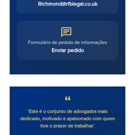
Richmond@rfblegal.co.uk
Formulário de pedido de informações
Enviar pedido
njunto de advogados mais
'Ronald Fletcher Baker presta s
ado e apaixonado com quem
contencioso imobiliário com u
razer de trabalhar.’
extremamente determinada e ori
o cliente. A equipa de contenc