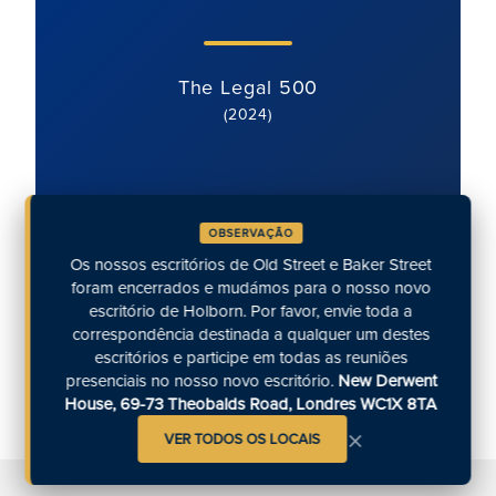
motivada, estruturada e superv
forma excelente.'
e Legal 500
(2024)
The Legal 500
(2024)
OBSERVAÇÃO
Os nossos escritórios de Old Street e Baker Street
foram encerrados e mudámos para o nosso novo
escritório de Holborn. Por favor, envie toda a
correspondência destinada a qualquer um destes
escritórios e participe em todas as reuniões
presenciais no nosso novo escritório.
New Derwent
House, 69-73 Theobalds Road, Londres WC1X 8TA
×
VER TODOS OS LOCAIS