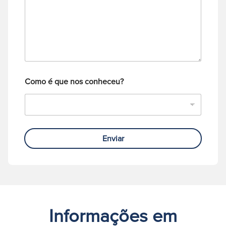
g
e
n
e
l
i
m
e
c
f
o
o
*
n
e
Como é que nos conheceu?
Enviar
Informações em