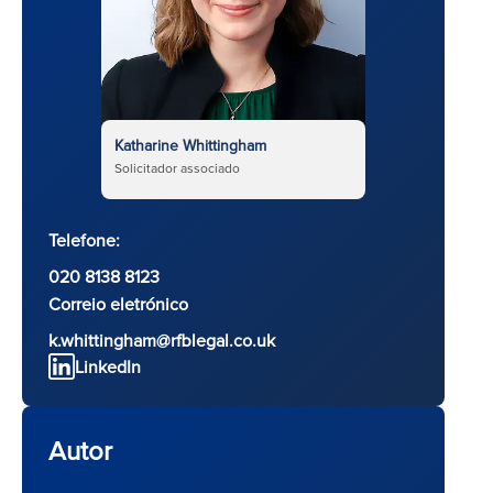
Katharine Whittingham
Solicitador associado
Telefone:
020 8138 8123
Correio eletrónico
k.whittingham@rfblegal.co.uk
LinkedIn
Autor