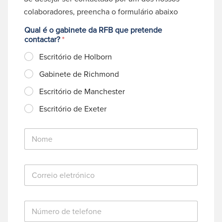
colaboradores, preencha o formulário abaixo
Qual é o gabinete da RFB que pretende
contactar?
*
Escritório de Holborn
Gabinete de Richmond
Escritório de Manchester
Escritório de Exeter
N
o
m
e
C
*
o
r
r
N
e
ú
i