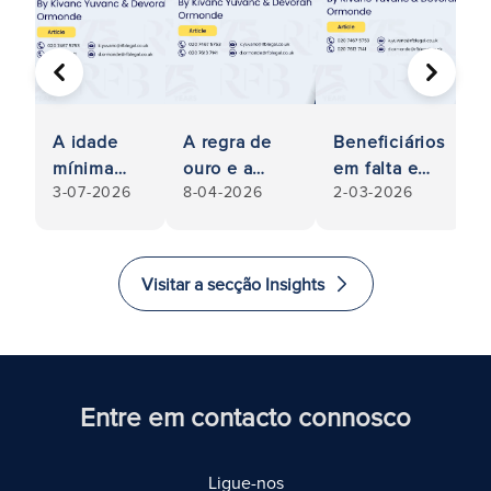
ANTERIOR
SEGUIN
A idade
A regra de
Beneficiários
O
mínima
ouro e a
em falta e
d
3-07-2026
8-04-2026
2-03-2026
9
para fazer
capacidade
ordens de
c
um
testamentária
Benjamin
n
testamento
t
deverá ser
n
Visitar a secção Insights
reduzida
p
p
e
s
Entre em contacto connosco
Ligue-nos