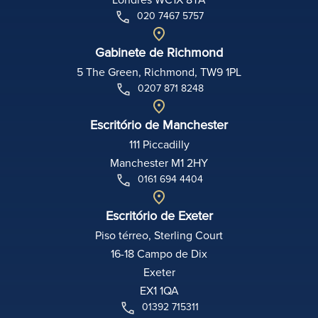
020 7467 5757
Gabinete de Richmond
5 The Green, Richmond, TW9 1PL
0207 871 8248
Escritório de Manchester
111 Piccadilly
Manchester M1 2HY
0161 694 4404
Escritório de Exeter
Piso térreo, Sterling Court
16-18 Campo de Dix
Exeter
EX1 1QA
01392 715311