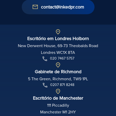
contact@inkedpr.com
Escritório em Londres Holborn
New Derwent House, 69-73 Theobalds Road
Londres WC1X 8TA
020 7467 5757
Gabinete de Richmond
5 The Green, Richmond, TW9 1PL
0207 871 8248
Escritório de Manchester
111 Piccadilly
Manchester M1 2HY