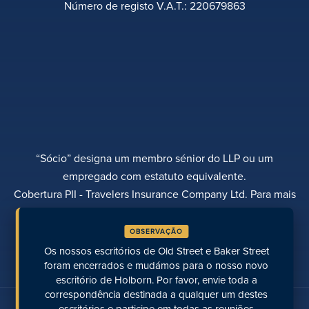
Número de registo V.A.T.: 220679863
“Sócio” designa um membro sénior do LLP ou um
empregado com estatuto equivalente.
Cobertura PII - Travelers Insurance Company Ltd. Para mais
informações, contactar Rebecca Roberts
OBSERVAÇÃO
POLÍTICA DE PRIVACIDADE
QUEIXAS
TRANSPARÊNCIA
DIVERSIDADE
Os nossos escritórios de Old Street e Baker Street
EFETUAR UM PAGAMENTO
LOCALIZAÇÕES
PÁGINAS RECENTES
foram encerrados e mudámos para o nosso novo
escritório de Holborn. Por favor, envie toda a
correspondência destinada a qualquer um destes
Fale connosco nas redes sociais
escritórios e participe em todas as reuniões