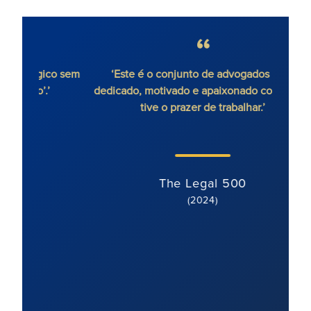
ico sem
‘Este é o conjunto de advogados mais
'Ron
’
dedicado, motivado e apaixonado com quem
cont
tive o prazer de trabalhar.’
extre
o cl
moti
The Legal 500
(2024)