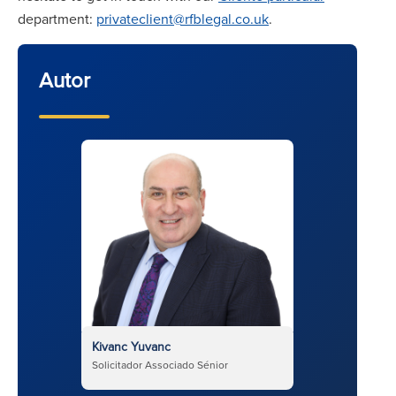
department:
privateclient@rfblegal.co.uk
.
Autor
Kivanc Yuvanc
Solicitador Associado Sénior