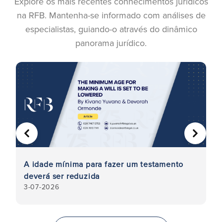
Explore os mais recentes conhecimentos jurídicos
na RFB. Mantenha-se informado com análises de
especialistas, guiando-o através do dinâmico
panorama jurídico.
ANTERIOR
SEGUIN
ue
A idade mínima para fazer um testamento
A
deverá ser reduzida
t
3-07-2026
8