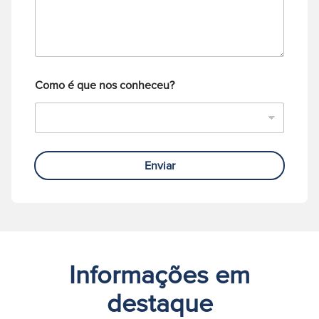
m
e
c
f
o
o
*
n
e
Como é que nos conheceu?
Enviar
Informações em
destaque