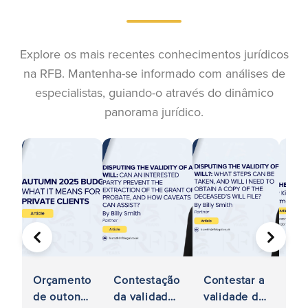
Explore os mais recentes conhecimentos jurídicos
na RFB. Mantenha-se informado com análises de
especialistas, guiando-o através do dinâmico
panorama jurídico.
ANTERIOR
SEGUIN
He
Orçamento
Contestação
Contestar a
no 
de outono
da validade
validade de
29-