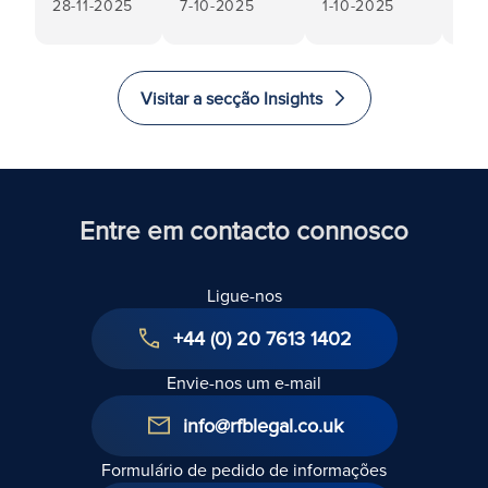
28-11-2025
7-10-2025
1-10-2025
de 2025:
de um
um
20
O que
testamento:
testamento?
significa
Pode uma
Que
para os
parte
medidas
Visitar a secção Insights
clientes
interessada
podem ser
privados
impedir a
tomadas e
extração da
será
concessão
necessário
do
obter uma
Entre em contacto connosco
testamento
cópia do
e de que
ficheiro do
Ligue-nos
forma as
testamento
advertências
do falecido?
+44 (0) 20 7613 1402
podem
ajudar?
Envie-nos um e-mail
info@rfblegal.co.uk
Formulário de pedido de informações