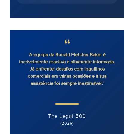
‘A equipa da Ronald Fletcher Baker é
‘A f
incrivelmente reactiva e altamente informada.
todos
Já enfrentei desafios com inquilinos
um ad
comerciais em várias ocasiões e a sua
assistência foi sempre inestimável.’
The Legal 500
(2026)