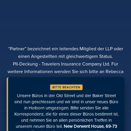
“Partner” bezeichnet ein leitendes Mitglied der LLP oder
einen Angestellten mit gleichwertigem Status.
PII-Deckung - Travelers Insurance Company Ltd. Für
weitere Informationen wenden Sie sich bitte an Rebecca
Roberts
BITTE BEACHTEN
DATENSCHUTZBESTIMMUNGEN
BEANSTANDUNGEN
TRANSPARENZ
DIVERSITÄT
Unsere Büros in der Old Street und der Baker Street
EINE ZAHLUNG LEISTEN
STANDORTE
ZULETZT AUFGERUFENE SEITEN
sind nun geschlossen und wir sind in unser neues Büro
in Holborn umgezogen. Bitte senden Sie alle
Korrespondenz, die für eines dieser Büros bestimmt ist,
Sprechen Sie mit uns über soziale Medien
und nehmen Sie an allen persönlichen Treffen in
unserem neuen Büro teil.
New Derwent House, 69-73