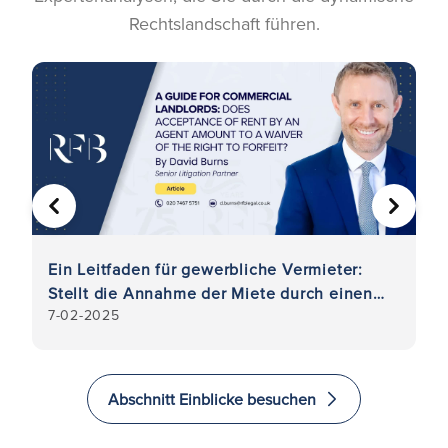
Rechtslandschaft führen.
VORHERIGE
WEITER
er
Ein Leitfaden für gewerbliche Vermieter:
V
Stellt die Annahme der Miete durch einen
Ü
7-02-2025
7-
Vertreter einen Verzicht auf das Recht auf
re
Verwirkung dar?
Abschnitt Einblicke besuchen