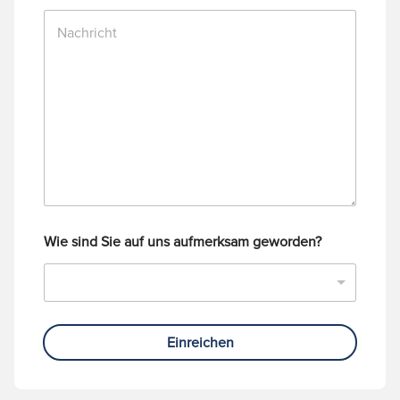
n
N
u
a
m
c
m
h
e
r
r
i
c
h
t
Wie sind Sie auf uns aufmerksam geworden?
Einreichen