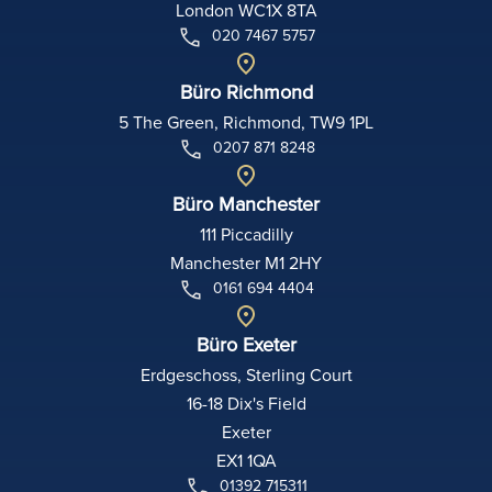
London WC1X 8TA
020 7467 5757
Büro Richmond
5 The Green, Richmond, TW9 1PL
0207 871 8248
Büro Manchester
111 Piccadilly
Manchester M1 2HY
0161 694 4404
Büro Exeter
Erdgeschoss, Sterling Court
16-18 Dix's Field
Exeter
EX1 1QA
01392 715311