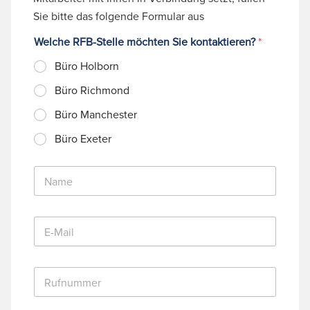
Sie bitte das folgende Formular aus
Welche RFB-Stelle möchten Sie kontaktieren?
*
Büro Holborn
Büro Richmond
Büro Manchester
Büro Exeter
N
a
m
e
E
*
-
M
a
R
i
u
l
f
*