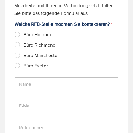
Mitarbeiter mit Ihnen in Verbindung setzt, füllen
Sie bitte das folgende Formular aus
Welche RFB-Stelle möchten Sie kontaktieren?
*
Büro Holborn
Büro Richmond
Büro Manchester
Büro Exeter
N
a
m
e
E
*
-
M
a
R
i
u
l