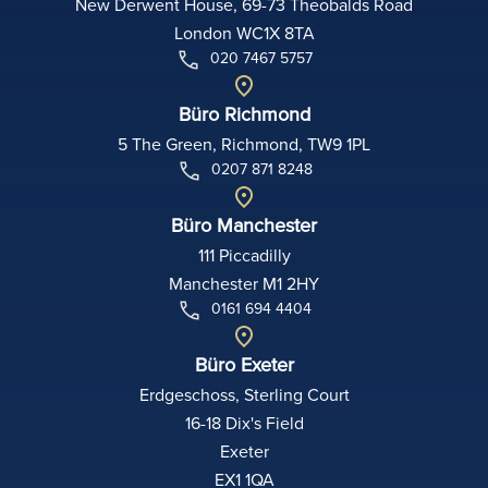
New Derwent House, 69-73 Theobalds Road
London WC1X 8TA
020 7467 5757
Büro Richmond
5 The Green, Richmond, TW9 1PL
0207 871 8248
Büro Manchester
111 Piccadilly
Manchester M1 2HY
0161 694 4404
Büro Exeter
Erdgeschoss, Sterling Court
16-18 Dix's Field
Exeter
EX1 1QA