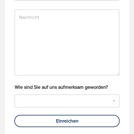
f
*
n
N
u
a
m
c
m
h
e
r
r
i
c
h
t
Wie sind Sie auf uns aufmerksam geworden?
Einreichen