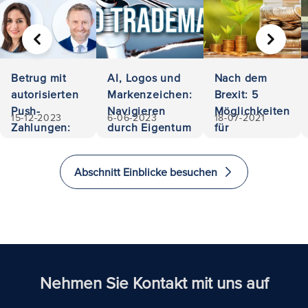
VORHERIGE
WEITER
Betrug mit
AI, Logos und
Nach dem
autorisierten
Markenzeichen:
Brexit: 5
Push-
Navigieren
Möglichkeiten
15-12-2023
6-06-2023
18-07-2021
Zahlungen:
durch Eigentum
für
500.000
und Haftung
Investoren, im
Euro
Vereinigten
Abschnitt Einblicke besuchen
zurückerobert
Königreich zu
investieren
und zu
immigrieren
Nehmen Sie Kontakt mit uns auf