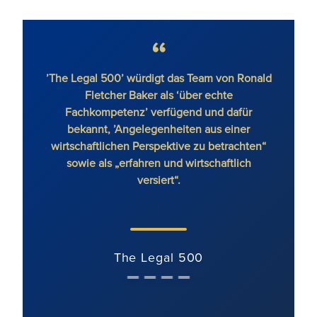
’The Legal 500’ würdigt das Team von Ronald
Ronal
Fletcher Baker als ‘über echte
‘gro
Fachkompetenz’ verfügend und dafür
und ho
bekannt, ’Angelegenheiten aus einer
dar
wirtschaftlichen Perspektive zu betrachten“
Absc
sowie als „erfahren und wirtschaftlich
versiert“.
The Legal 500