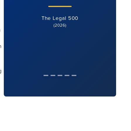
The Legal 500
(2026)
n
n
g