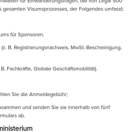
Anwälten für Einwanderungsfragen, die von Legal 500
es gesamten Visumsprozesses, der Folgendes umfasst;
iums für Sponsoren.
 (z. B. Registrierungsnachweis, MwSt.-Bescheinigung,
B. Fachkräfte, Globale Geschäftsmobilität).
ahlen Sie die Anmeldegebühr;
 zusammen und senden Sie sie innerhalb von fünf
ormulars ab.
ministerium