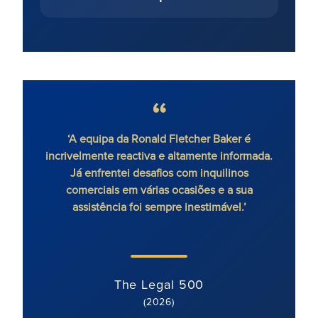
‘A equipa da Ronald Fletcher Baker é
‘A f
incrivelmente reactiva e altamente informada.
todos
Já enfrentei desafios com inquilinos
um ad
comerciais em várias ocasiões e a sua
assistência foi sempre inestimável.’
The Legal 500
(2026)