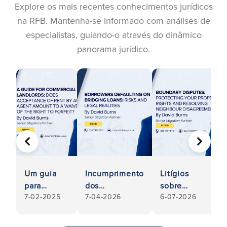
Explore os mais recentes conhecimentos jurídicos
na RFB. Mantenha-se informado com análises de
especialistas, guiando-o através do dinâmico
panorama jurídico.
ANTERIOR
SEGUIN
Um guia
Incumprimento
Litígios
para
dos
sobre
7-02-2025
7-04-2026
6-07-2026
senhorios
empréstimos
limites:
comerciais:
intercalares
Proteger os
A
por parte dos
seus