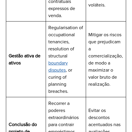
contratuais
voláteis.
expressos de
venda.
Regularisation of
occupational
Mitigar os riscos
tenancies,
que prejudicam
resolution of
a
Gestão ativa de
structural
comercialização,
ativos
boundary
de modo a
disputes
, or
maximizar o
curing of
valor bruto de
planning
realização.
breaches.
Recorrer a
poderes
Evitar os
extraordinários
descontos
Conclusão do
para contrair
acentuados nas
projeto de
empréstimos,
avaliações