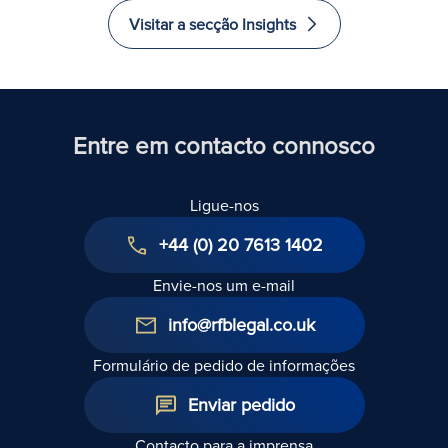
aceitação
mutuários:
direitos de
Visitar a secção Insights
da renda
Riscos e
propriedade
por um
realidades
e resolver
agente
jurídicas
desacordos
equivale a
com os
uma
vizinhos
Entre em contacto connosco
renúncia
ao direito
Ligue-nos
de
confisco?
+44 (0) 20 7613 1402
Envie-nos um e-mail
info@rfblegal.co.uk
Formulário de pedido de informações
Enviar pedido
Contacto para a imprensa