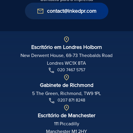
contact@inkedpr.com
Escritório em Londres Holborn
New Derwent House, 69-73 Theobalds Road
Londres WC1X 8TA
020 7467 5757
Gabinete de Richmond
5 The Green, Richmond, TW9 1PL
0207 871 8248
Escritório de Manchester
111 Piccadilly
Manchester M1 2HY