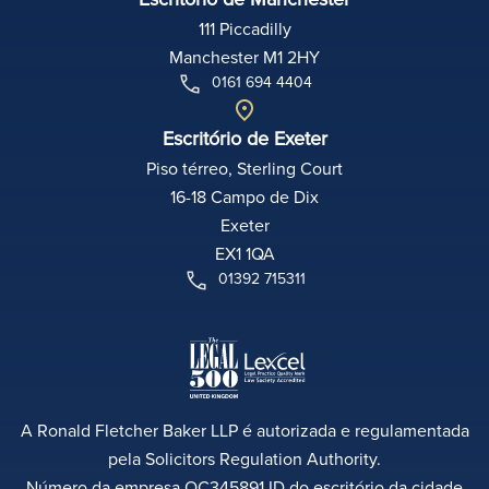
111 Piccadilly
Manchester M1 2HY
0161 694 4404
Escritório de Exeter
Piso térreo, Sterling Court
16-18 Campo de Dix
Exeter
EX1 1QA
01392 715311
A Ronald Fletcher Baker LLP é autorizada e regulamentada
pela Solicitors Regulation Authority.
Número da empresa OC345891 ID do escritório da cidade