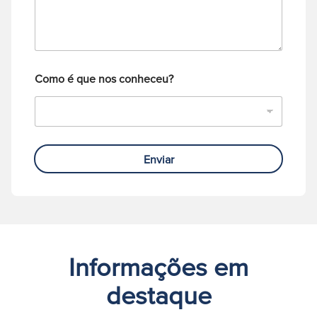
f
o
o
*
n
e
Como é que nos conheceu?
Enviar
Informações em
destaque