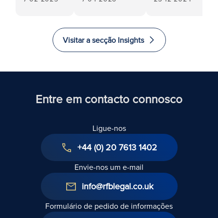
comerciais:
intercalares
arrendamento
A
por parte dos
comercial: Os
aceitação
mutuários:
senhorios
Visitar a secção Insights
da renda
Riscos e
devem ter
por um
realidades
cuidado com
agente
jurídicas
a renúncia ao
equivale a
direito de
uma
confisco
Entre em contacto connosco
renúncia
ao direito
Ligue-nos
de
confisco?
+44 (0) 20 7613 1402
Envie-nos um e-mail
info@rfblegal.co.uk
Formulário de pedido de informações