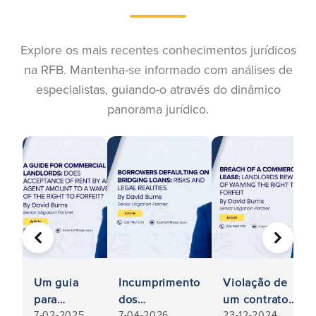
Explore os mais recentes conhecimentos jurídicos
na RFB. Mantenha-se informado com análises de
especialistas, guiando-o através do dinâmico
panorama jurídico.
ANTERIOR
SEGUIN
Um guia
Incumprimento
Violação de
para
dos
um contrato
7-02-2025
7-04-2026
23-12-2024
senhorios
empréstimos
de