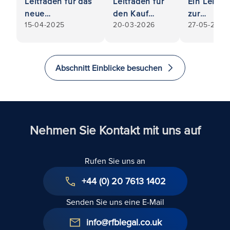
Leitfaden für das
Leitfaden für
Ein Leitfa
neue
den Kauf
zur
15-04-2025
20-03-2026
27-05-2025
Geschäftsjahr:
eines KMU-
Vorbereit
Rechtsdokumente
Unternehmens
des Verka
für Ihr
im
Ihrer Ante
Unternehmen auf
Vereinigten
an einer
Abschnitt Einblicke besuchen
dem neuesten
Königreich
Gesellscha
Stand
mit
beschränk
Haftung,
insbesond
Nehmen Sie Kontakt mit uns auf
wenn Sie
den Verka
Rufen Sie uns an
von Antei
in Erwägu
+44 (0) 20 7613 1402
ziehen
Senden Sie uns eine E-Mail
info@rfblegal.co.uk