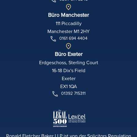
Büro Manchester
111 Piccadilly
Manchester M1 2HY
0161 694 4404
Büro Exeter
Erdgeschoss, Sterling Court
16-18 Dix's Field
Exeter
EX1 1QA
01392 715311
Ronald Fletcher Baker LLP ist von der Solicitors Regulation