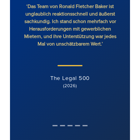
‘Das Team von Ronald Fletcher Baker ist
‘Die 
unglaublich reaktionsschnell und äußerst
auf al
sachkundig. Ich stand schon mehrfach vor
RFB b
Herausforderungen mit gewerblichen
Mietern, und ihre Unterstützung war jedes
Mal von unschätzbarem Wert.’
The Legal 500
(2026)