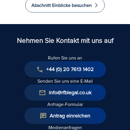
Unternehmen auf
Vereinigten
an einer
Abschnitt Einblicke besuchen
dem neuesten
Königreich
Gesellscha
Stand
mit
beschränk
Haftung,
insbesond
Nehmen Sie Kontakt mit uns auf
wenn Sie
den Verka
Rufen Sie uns an
von Antei
in Erwägu
+44 (0) 20 7613 1402
ziehen
Senden Sie uns eine E-Mail
info@rfblegal.co.uk
Anfrage-Formular
Antrag einreichen
Medienanfragen