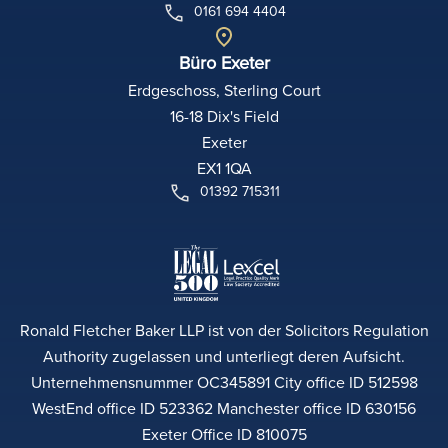
0161 694 4404
Büro Exeter
Erdgeschoss, Sterling Court
16-18 Dix's Field
Exeter
EX1 1QA
01392 715311
Ronald Fletcher Baker LLP ist von der Solicitors Regulation
Authority zugelassen und unterliegt deren Aufsicht.
Unternehmensnummer OC345891 City office ID 512598
WestEnd office ID 523362 Manchester office ID 630156
Exeter Office ID 810075