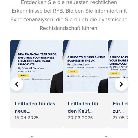
Entdecken Sie die neuesten rechtlichen
Erkenntnisse bei RFB. Bleiben Sie informiert mit
Expertenanalysen, die Sie durch die dynamische
Rechtslandschaft führen.
VORHERIGE
WEITER
Leitfaden für das
Leitfaden für
Ein Leitfa
neue
den Kauf
zur
15-04-2025
20-03-2026
27-05-2025
Geschäftsjahr:
eines KMU-
Vorbereit
Rechtsdokumente
Unternehmens
des Verka
für Ihr
im
Ihrer Ante