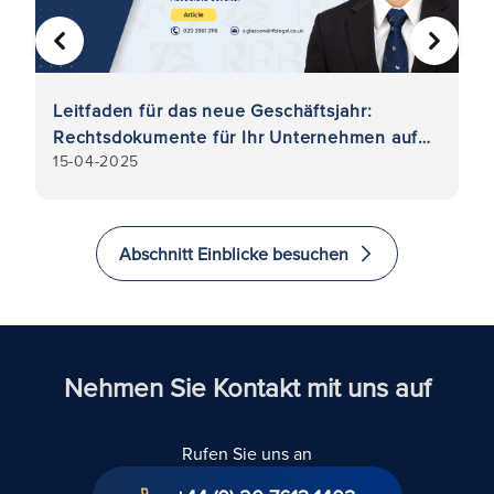
VORHERIGE
WEITER
Leitfaden für das neue Geschäftsjahr:
L
Rechtsdokumente für Ihr Unternehmen auf
U
15-04-2025
2
dem neuesten Stand
Abschnitt Einblicke besuchen
Nehmen Sie Kontakt mit uns auf
Rufen Sie uns an