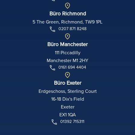
Büro Richmond
5 The Green, Richmond, TW9 1PL
0207 871 8248
Büro Manchester
111 Piccadilly
Manchester M1 2HY
0161 694 4404
Büro Exeter
Erdgeschoss, Sterling Court
16-18 Dix's Field
Exeter
EX1 1QA
01392 715311