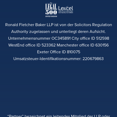
Ronald Fletcher Baker LLP ist von der Solicitors Regulation
Authority zugelassen und unterliegt deren Aufsicht.
Unternehmensnummer OC345891 City office ID 512598
WestEnd office ID 523362 Manchester office ID 630156
Exeter Office ID 810075
Umsatzsteuer-Identifikationsnummer: 220679863
“Partner” bezeichnet ein leitendes Mitglied der LLP oder