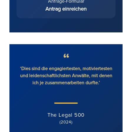
Anfrage-Formular
Antrag einreichen
e, ohne
‘Dies sind die engagiertesten, motiviertesten
'R
’
und leidenschaftlichsten Anwälte, mit denen
ich je zusammenarbeiten durfte.’
k
Prozes
The Legal 500
(2024)