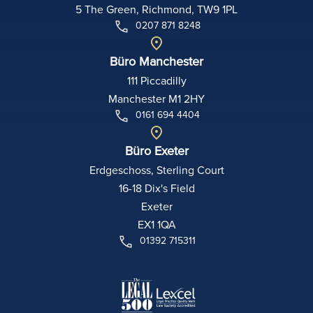
5 The Green, Richmond, TW9 1PL
0207 871 8248
Büro Manchester
111 Piccadilly
Manchester M1 2HY
0161 694 4404
Büro Exeter
Erdgeschoss, Sterling Court
16-18 Dix's Field
Exeter
EX1 1QA
01392 715311