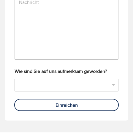
a
m
c
m
h
e
r
r
i
c
h
t
Wie sind Sie auf uns aufmerksam geworden?
Einreichen