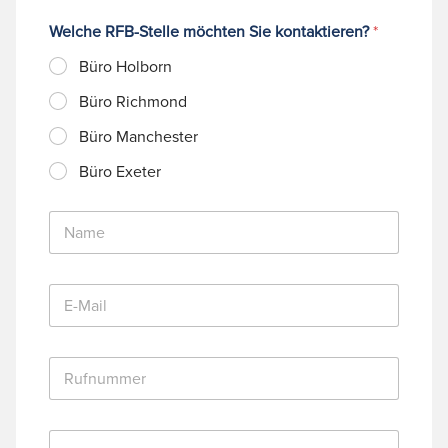
Welche RFB-Stelle möchten Sie kontaktieren?
*
Büro Holborn
Büro Richmond
Büro Manchester
Büro Exeter
N
a
m
e
E
*
-
M
a
R
i
u
l
f
*
n
N
u