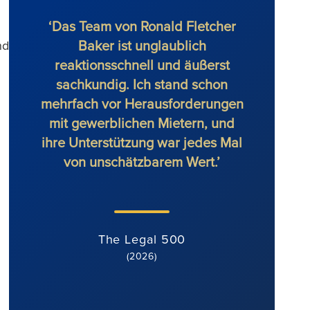
‘Das Team von Ronald Fletcher
Baker ist unglaublich
auße
nd
reaktionsschnell und äußerst
alle
sachkundig. Ich stand schon
Anw
mehrfach vor Herausforderungen
spür
mit gewerblichen Mietern, und
Tea
ihre Unterstützung war jedes Mal
von unschätzbarem Wert.’
The Legal 500
(2026)