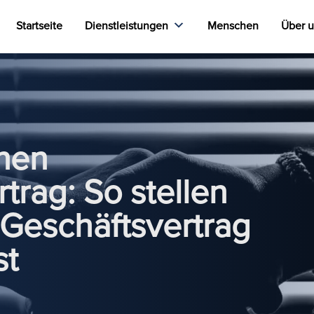
Startseite
Dienstleistungen
Menschen
Über 
inen
trag: So stellen
r Geschäftsvertrag
st