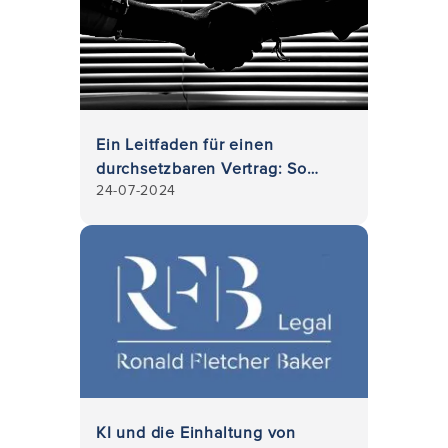
Ein Leitfaden für einen
durchsetzbaren Vertrag: So
24-07-2024
stellen Sie sicher, dass Ihr
Geschäftsvertrag rechtlich
bindend ist
KI und die Einhaltung von