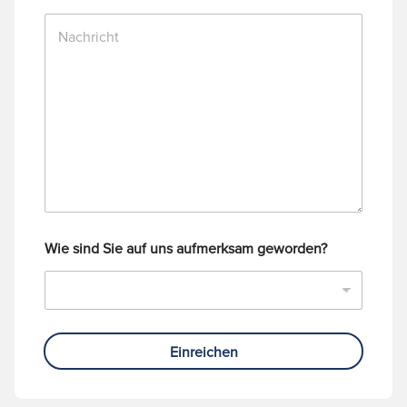
n
N
u
a
m
c
m
h
e
r
r
i
c
h
t
Wie sind Sie auf uns aufmerksam geworden?
Einreichen