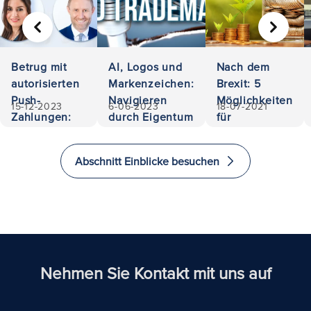
VORHERIGE
WEITER
Betrug mit
AI, Logos und
Nach dem
autorisierten
Markenzeichen:
Brexit: 5
Push-
Navigieren
Möglichkeiten
15-12-2023
6-06-2023
18-07-2021
Zahlungen:
durch Eigentum
für
500.000
und Haftung
Investoren, im
Euro
Vereinigten
Abschnitt Einblicke besuchen
zurückerobert
Königreich zu
investieren
und zu
immigrieren
Nehmen Sie Kontakt mit uns auf