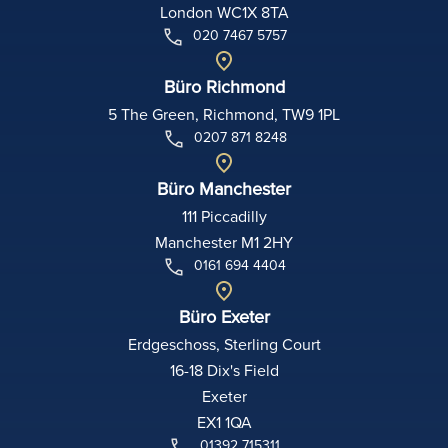
London WC1X 8TA
020 7467 5757
Büro Richmond
5 The Green, Richmond, TW9 1PL
0207 871 8248
Büro Manchester
111 Piccadilly
Manchester M1 2HY
0161 694 4404
Büro Exeter
Erdgeschoss, Sterling Court
16-18 Dix's Field
Exeter
EX1 1QA
01392 715311