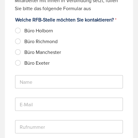
Mitarbeiter mit Ihnen in Verbindung setzt, füllen
Sie bitte das folgende Formular aus
Welche RFB-Stelle möchten Sie kontaktieren?
*
Büro Holborn
Büro Richmond
Büro Manchester
Büro Exeter
N
a
m
e
E
*
-
M
a
R
i
u
l
f
*