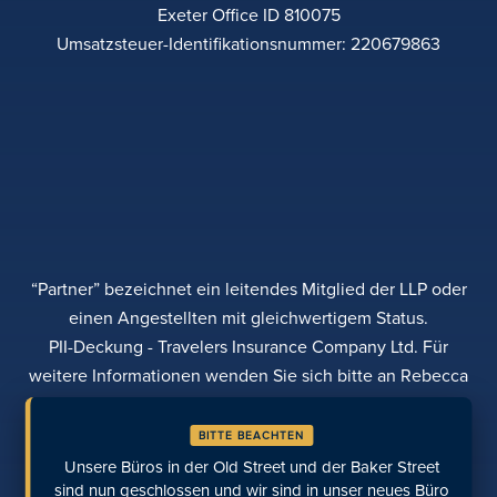
Exeter Office ID 810075
Umsatzsteuer-Identifikationsnummer: 220679863
“Partner” bezeichnet ein leitendes Mitglied der LLP oder
einen Angestellten mit gleichwertigem Status.
PII-Deckung - Travelers Insurance Company Ltd. Für
weitere Informationen wenden Sie sich bitte an Rebecca
Roberts
BITTE BEACHTEN
DATENSCHUTZBESTIMMUNGEN
BEANSTANDUNGEN
TRANSPARENZ
DIVERSITÄT
Unsere Büros in der Old Street und der Baker Street
EINE ZAHLUNG LEISTEN
STANDORTE
ZULETZT AUFGERUFENE SEITEN
sind nun geschlossen und wir sind in unser neues Büro