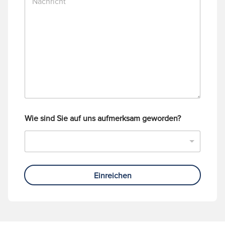
a
m
c
m
h
e
r
r
i
c
h
t
Wie sind Sie auf uns aufmerksam geworden?
Einreichen