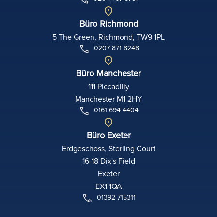
Büro Richmond
5 The Green, Richmond, TW9 1PL
0207 871 8248
Büro Manchester
111 Piccadilly
Manchester M1 2HY
0161 694 4404
Büro Exeter
Erdgeschoss, Sterling Court
16-18 Dix's Field
Exeter
EX1 1QA
01392 715311