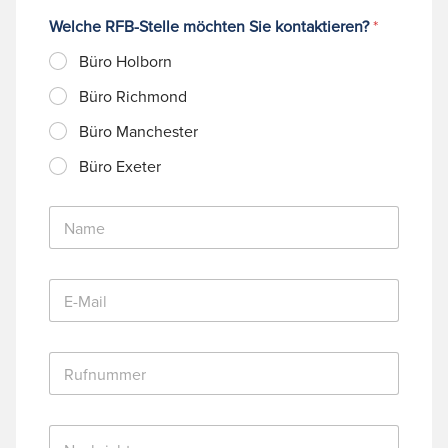
Welche RFB-Stelle möchten Sie kontaktieren?
*
Büro Holborn
Büro Richmond
Büro Manchester
Büro Exeter
N
a
m
e
E
*
-
M
a
R
i
u
l
f
*
n
N
u