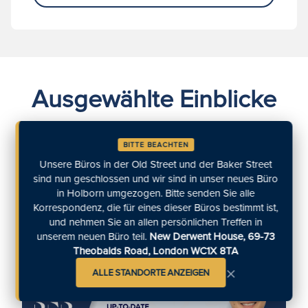
Ausgewählte Einblicke
BITTE BEACHTEN
Unsere Büros in der Old Street und der Baker Street
Entdecken Sie die neuesten rechtlichen
sind nun geschlossen und wir sind in unser neues Büro
Erkenntnisse bei RFB. Bleiben Sie informiert mit
in Holborn umgezogen. Bitte senden Sie alle
Expertenanalysen, die Sie durch die dynamische
Korrespondenz, die für eines dieser Büros bestimmt ist,
und nehmen Sie an allen persönlichen Treffen in
Rechtslandschaft führen.
unserem neuen Büro teil.
New Derwent House, 69-73
Theobalds Road, London WC1X 8TA
×
ALLE STANDORTE ANZEIGEN