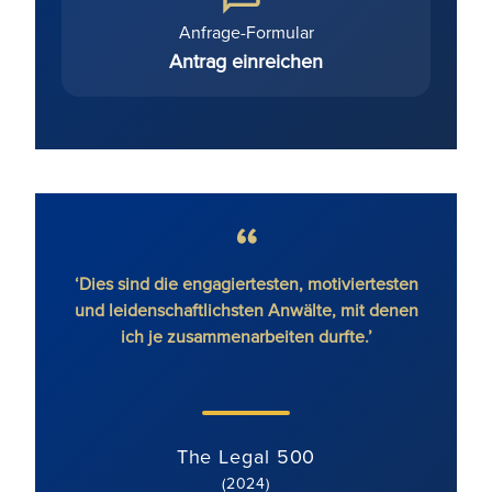
Anfrage-Formular
Antrag einreichen
e, ohne
‘Dies sind die engagiertesten, motiviertesten
'R
’
und leidenschaftlichsten Anwälte, mit denen
ich je zusammenarbeiten durfte.’
k
Prozes
The Legal 500
(2024)