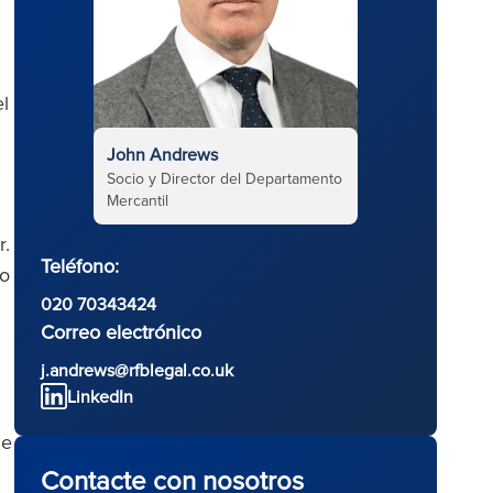
l
John Andrews
Socio y Director del Departamento
Mercantil
r.
Teléfono:
do
020 70343424
Correo electrónico
j.andrews@rfblegal.co.uk
LinkedIn
de
Contacte con nosotros