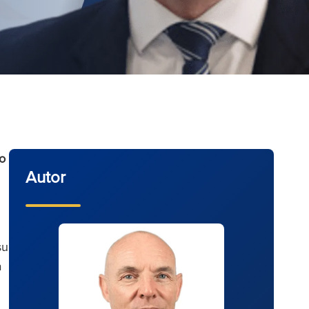
o
Autor
su
a