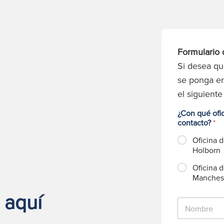
Formulario 
Si desea q
se ponga en
el siguiente
¿Con qué ofi
contacto?
*
Oficina 
Holborn
Oficina 
Manches
 aquí
N
o
m