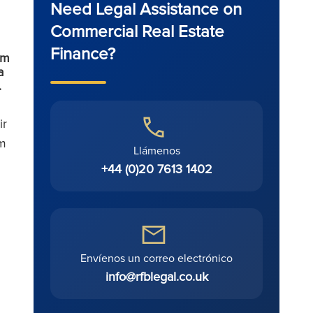
Need Legal Assistance on
Commercial Real Estate
Finance?
rm
a
.
ir
rm
Llámenos
+44 (0)20 7613 1402
Envíenos un correo electrónico
info@rfblegal.co.uk