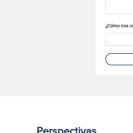
o
*
n
o
¿Cómo nos c
Perspectivas