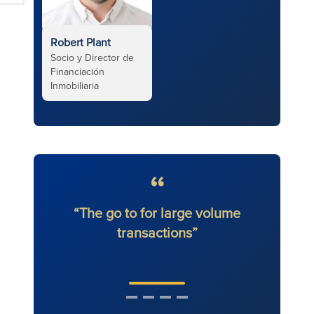
Robert Plant
Socio y Director de
Financiación
Inmobiliaria
“The go to for large volume
transactions”