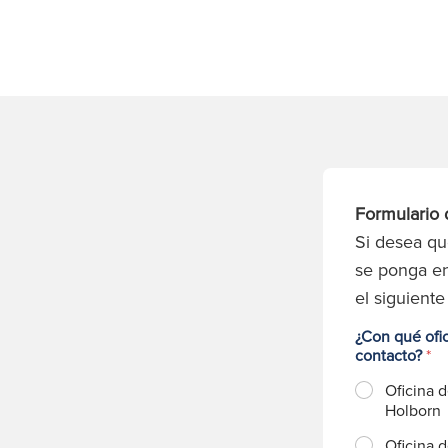
Formulario 
Si desea q
se ponga en
el siguiente
¿Con qué ofi
contacto?
*
Oficina 
Holborn
Oficina 