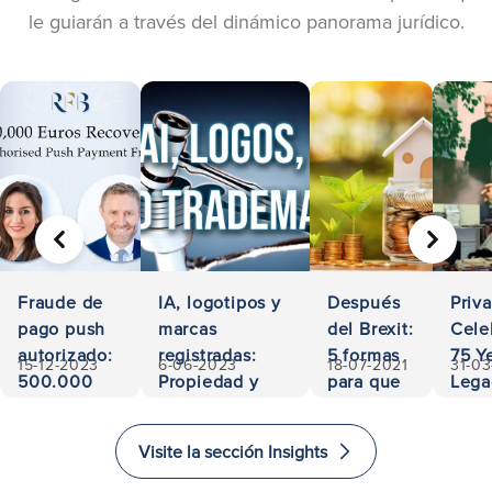
le guiarán a través del dinámico panorama jurídico.
ANTERIOR
SIGUIE
Fraude de
IA, logotipos y
Después
Priv
pago push
marcas
del Brexit:
Cele
autorizado:
registradas:
5 formas
75 Ye
15-12-2023
6-06-2023
18-07-2021
31-0
500.000
Propiedad y
para que
Lega
euros
responsabilidad
los
Acces
recuperados
inversores
and
Visite la sección Insights
inviertan
Exce
e
in L