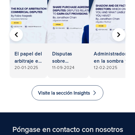
ANTERIOR
SIGUIE
El papel del
Disputas
Administradores
arbitraje en
sobre
en la sombra y
20-01-2025
11-09-2024
12-02-2025
los litigios
contratos de
de facto: ¿Cuál
comerciales
compraventa
es usted y qué
de acciones:
responsabilidad
Controversias
tiene?
Visite la sección Insights
relativas a las
cláusulas de
derechos
adquiridos
Póngase en contacto con nosotros