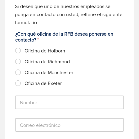
Si desea que uno de nuestros empleados se
ponga en contacto con usted, rellene el siguiente
formulario
¿Con qué oficina de la RFB desea ponerse en
contacto?
*
Oficina de Holborn
Oficina de Richmond
Oficina de Manchester
Oficina de Exeter
N
o
m
b
C
r
o
e
r
*
r