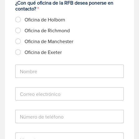
¿Con qué oficina de la RFB desea ponerse en
contacto?
*
Oficina de Holborn
Oficina de Richmond
Oficina de Manchester
Oficina de Exeter
N
o
m
b
C
r
o
e
r
*
r
N
e
ú
o
m
e
e
l
M
r
e