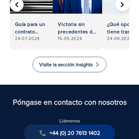
ANTERIOR
SIGUIE
Guía para un
Victoria sin
¿Qué opcion
contrato
precedentes de
tiene tras el
24-07-2024
15-05-2024
24-09-2024
ejecutable:
Ronald Fletcher
incumplimie
cómo
Baker en el
de un contra
asegurarse
Tribunal
de que su
Supremo:
Visite la sección Insights
contrato
Responsabilidad
comercial es
de los
jurídicamente
administradores
vinculante
Póngase en contacto con nosotros
Llámenos
+44 (0) 20 7613 1402