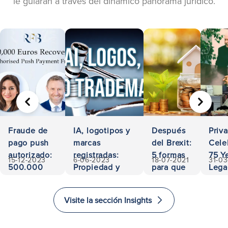
le guiarán a través del dinámico panorama jurídico.
ANTERIOR
SIGUIE
Fraude de
IA, logotipos y
Después
Priv
pago push
marcas
del Brexit:
Cele
autorizado:
registradas:
5 formas
75 Ye
15-12-2023
6-06-2023
18-07-2021
31-0
500.000
Propiedad y
para que
Lega
euros
responsabilidad
los
Acces
recuperados
inversores
and
Visite la sección Insights
inviertan
Exce
e
in L