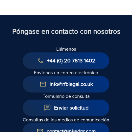
inmigren
al Reino
Unido
Póngase en contacto con nosotros
Llámenos
+44 (0) 20 7613 1402
Envíenos un correo electrónico
info@rfblegal.co.uk
Formulario de consulta
Enviar solicitud
Consultas de los medios de comunicación
contact@inkedpr.com