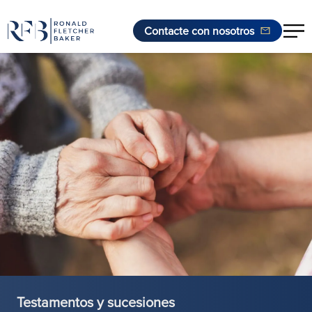
Contacte con nosotros
Saltar al contenido
Testamentos y sucesiones