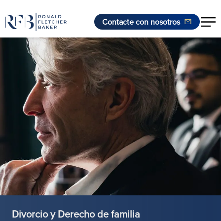
Contacte con nosotros
Saltar al contenido
Divorcio y Derecho de familia