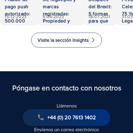
pago push
marcas
del Brexit:
Cele
autorizado:
registradas:
5 formas
75 Ye
15-12-2023
6-06-2023
18-07-2021
31-0
500.000
Propiedad y
para que
Lega
euros
responsabilidad
los
Acces
recuperados
inversores
and
Visite la sección Insights
inviertan
Exce
e
in L
inmigren
al Reino
Unido
Póngase en contacto con nosotros
Llámenos
+44 (0) 20 7613 1402
Envíenos un correo electrónico