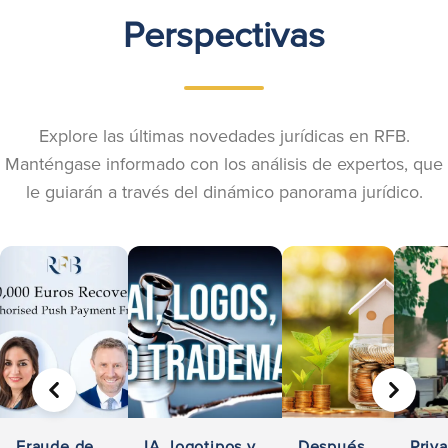
Perspectivas
Explore las últimas novedades jurídicas en RFB.
Manténgase informado con los análisis de expertos, que
le guiarán a través del dinámico panorama jurídico.
ANTERIOR
SIGUIE
Fraude de
IA, logotipos y
Después
Priv