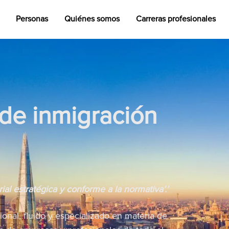
Personas
Quiénes somos
Carreras profesionales
 de inmigración
al estratégica y conforme a la normativa’.’
onal, fluido y especializado en materia de