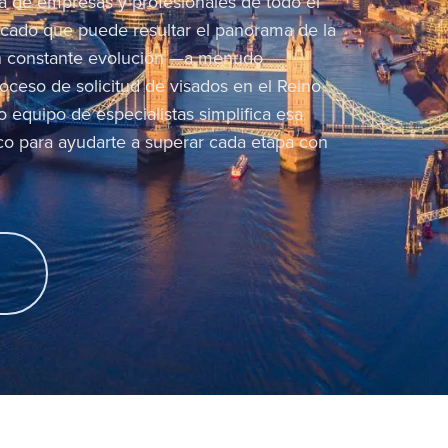
a de empresas y profesionales de todo el
cado que puede resultar el panorama de la
 en constante evolución —a menudo
roceso de solicitud de visados en el Reino
equipo de especialistas simplifica esa
co para ayudarte a superar cada etapa con