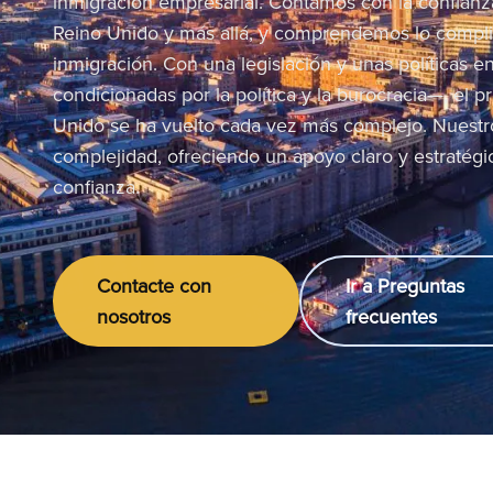
inmigración empresarial. Contamos con la confianz
Reino Unido y más allá, y comprendemos lo compli
inmigración. Con una legislación y unas políticas
condicionadas por la política y la burocracia—, el p
Unido se ha vuelto cada vez más complejo. Nuestro 
complejidad, ofreciendo un apoyo claro y estratégi
confianza.
Contacte con
Ir a Preguntas
nosotros
frecuentes