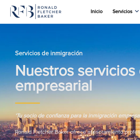
Inicio
Servicios
Saltar al contenido
Servicios de inmigración
Nuestros servicios
empresarial
‘Tu socio de confianza para la inmigración empresari
Ronald Fletcher Baker ofrece asesoramiento profesi